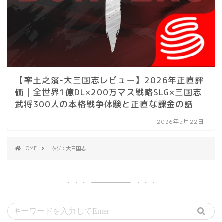
【率土之濱-大三国志レビュー】2026年正直評
価｜全世界1億DL×200万マス戦略SLG×三国志
武将300人の本格戦争体験と正直な課金の話
2026年5月22日
HOME
タグ : 大三国志