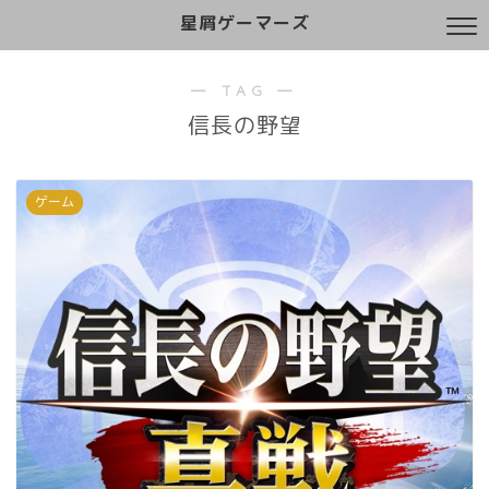
星屑ゲーマーズ
― TAG ―
信長の野望
ゲーム