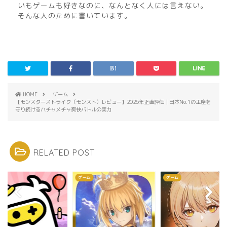
いもゲームも好きなのに、なんとなく人には言えない。
そんな人のために書いています。
HOME
ゲーム
【モンスターストライク（モンスト）レビュー】2026年正直評価｜日本No.1の王座を
守り続けるハチャメチャ爽快バトルの実力
RELATED POST
ム
ゲーム
ゲーム