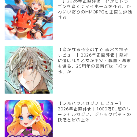
ー】2026年正直評価｜卵からドラ
ゴンを育ててマイホームを作る、か
わいい寄りのMMORPGを正直に評価
する
【遙かなる時空の中で 龍宮の神子
レビュー】2026年正直評価｜龍神
に選ばれた乙女が平安・戦国・幕末
を渡る、25周年の最新作は「推せ
る」か
【フルハウスカジノ レビュー】
2026年正直評価｜1000万DL超のソ
ーシャルカジノ、ジャックポットの
快感と沼の正体