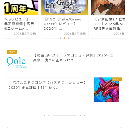
GO（Fate/Grand
【少女前線2：亡命レビ
【TopTopレビュー
der）レビュー】
ュー】2026年 SF×戦術
2026年正直評価｜
6年 ...
RPGを正直評価...
なし×ミニゲーム×...
2026年4月18日
2026年4月19日
2026年5
【電話占いクォーレの口コミ・評判】2026年に
実際に使った正直レビュー｜...
【パズル＆ドラゴンズ（パズドラ）レビュー】
2026年正直評価｜13年続く...