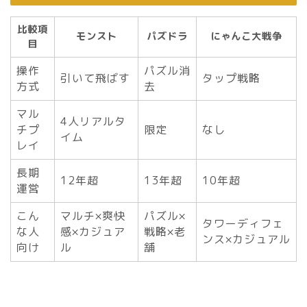
比較項
モンスト
パズドラ
にゃんこ大戦争
目
操作
パズル消
引いて飛ばす
タップ戦略
方式
去
マル
4人リアルタ
チプ
限定
なし
イム
レイ
長期
12年超
13年超
10年超
運営
こん
マルチ×爽快
パズル×
タワーディフェ
な人
感×カジュア
戦略×老
ンス×カジュアル
向け
ル
舗