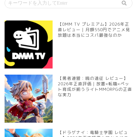
【DMM TV プレミアム】2026年正
直レビュー｜月額550円でアニメ見
放題は本当にコスパ最強なのか
【勇者連盟：暁の遠征 レビュー】
2026年正直評価｜放置×転職×ペッ
ト育成が揃うライトMMORPGの正直
な実力
【ドラゲナイ：竜騎士学園 レビュ