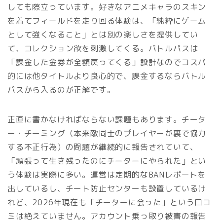
しても際立っています。好きなアニメキャラのスキン
を着てフィールドを走り回る体験は、「純粋にゲーム
として強くなること」とは別の楽しさを提供してい
て、コレクション欲を刺激してくる。バトルパスは
「課金した金券が全額戻ってくる」設計なのでコスパ
的には他タイトルより良心的で、課金するならバトル
パスから入るのが正解です。
正直に書かなければならない課題もあります。チータ
ー・チーミング（本来敵同士のプレイヤーが裏で協力
する不正行為）の問題が継続的に報告されていて、
「頑張って生き残ったのにチーターにやられた」とい
う体験は実際に多い。運営は定期的なBANレポートを
出しているし、チート防止センターも設置しているけ
れど、2026年現在も「チーターに会った」という口コ
ミは絶えていません。アカウント乗っ取り被害の報告