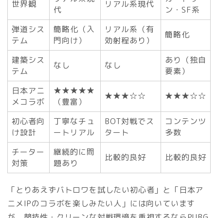
世界観
リアル系現代
代
ン・SF系
弾道シス
簡略化（入
リアル系（有
簡略化
テム
門向け）
効射程あり）
建築シス
あり（独自
なし
なし
テム
要素）
日本アニ
★★★★★
★★★☆☆
★★★☆☆
メコラボ
（豊富）
初心者向
丁寧なチュ
BOT対戦でス
コンテンツ
け設計
ートリアル
タート
多数
チーター
継続的に問
比較的良好
比較的良好
対策
題あり
「とりあえずバトロワを試したい初心者」と「日本ア
ニメIPのコラボを楽しみたい人」には向いています
が、競技性・クリーンな対戦環境を重視するならPUBG