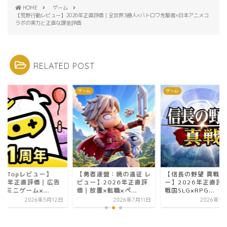
HOME
ゲーム
【荒野行動レビュー】2026年正直評価｜全世界3億人×バトロワ先駆者×日本アニメコ
ラボの実力と正直な課金評価
RELATED POST
ム
ゲーム
ゲーム
opTopレビュー】
【勇者連盟：暁の遠征 レ
【信長の野望 真戦レ
026年正直評価｜広告
ビュー】2026年正直評
ー】2026年正直評
×ミニゲーム×...
価｜放置×転職×ペ...
戦国SLG×RPG...
2026年5月12日
2026年7月11日
2026年5