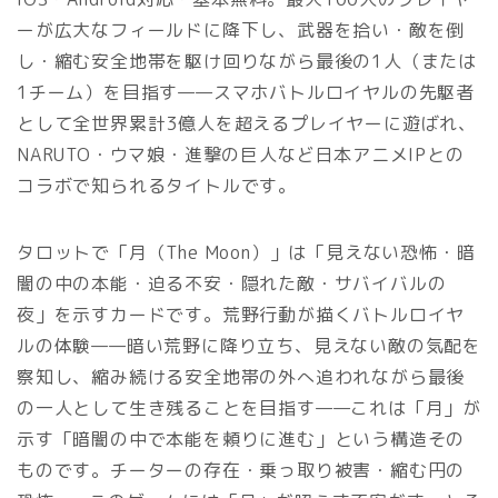
ーが広大なフィールドに降下し、武器を拾い・敵を倒
し・縮む安全地帯を駆け回りながら最後の1人（または
1チーム）を目指す——スマホバトルロイヤルの先駆者
として全世界累計3億人を超えるプレイヤーに遊ばれ、
NARUTO・ウマ娘・進撃の巨人など日本アニメIPとの
コラボで知られるタイトルです。
タロットで「月（The Moon）」は「見えない恐怖・暗
闇の中の本能・迫る不安・隠れた敵・サバイバルの
夜」を示すカードです。荒野行動が描くバトルロイヤ
ルの体験——暗い荒野に降り立ち、見えない敵の気配を
察知し、縮み続ける安全地帯の外へ追われながら最後
の一人として生き残ることを目指す——これは「月」が
示す「暗闇の中で本能を頼りに進む」という構造その
ものです。チーターの存在・乗っ取り被害・縮む円の