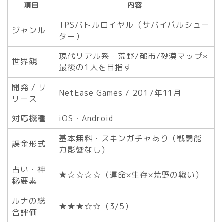
項目
内容
TPSバトルロイヤル（サバイバルシュー
ジャンル
ター）
現代リアル系・荒野/都市/砂漠マップ×
世界観
最後の1人を目指す
開発 / リ
NetEase Games / 2017年11月
リース
対応機種
iOS・Android
基本無料・スキンガチャあり（戦闘能
課金形式
力影響なし）
占い・神
★☆☆☆☆（運命×生存×荒野の戦い）
秘要素
ルナの総
★★★☆☆（3/5）
合評価