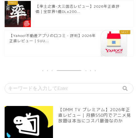
【率土之濱-大三国志レビュー】2026年正直評
価｜全世界1億DL×200...
【Yahoo!不動産アプリの口コミ・評判】2026年
正直レビュー｜SUU...
【DMM TV プレミアム】2026年正
直レビュー｜月額550円でアニメ見
放題は本当にコスパ最強なのか