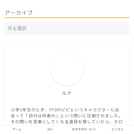
アーカイブ
ルナ
小学5年生のとき、FF9のビビというキャラクターに出
会って「自分は何者か」という問いに圧倒されました。
その問いを言葉にしてくれる道具を探していたら、タロ
ットに行き着きました。その夜から、ずっとこのふたつ
ゲーム
占い
おすすめサービス
エンタメ
を行き来しています。 Webデザイナーとして働きなが