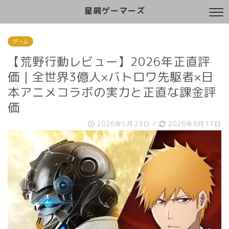
星屑ゲーマーズ
ゲーム
【荒野行動レビュー】2026年正直評
価｜全世界3億人×バトロワ先駆者×日
本アニメコラボの実力と正直な課金評
価
2026年5月23日
/
2026年6月17日