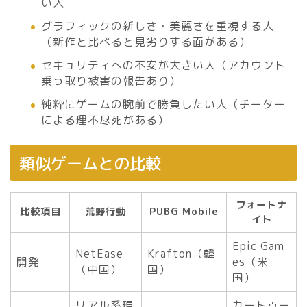
い人
グラフィックの新しさ・美麗さを重視する人
（新作と比べると見劣りする面がある）
セキュリティへの不安が大きい人（アカウント
乗っ取り被害の報告あり）
純粋にゲームの腕前で勝負したい人（チーター
による理不尽死がある）
類似ゲームとの比較
フォートナ
比較項目
荒野行動
PUBG Mobile
イト
Epic Gam
NetEase
Krafton（韓
開発
es（米
（中国）
国）
国）
リアル系現
カートゥー